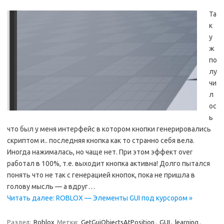
Та
к
у
ж
по
лу
чи
л
ос
ь
что был у меня интерфейс в котором кнопки генерировались
скриптом и.. последняя кнопка как то странно себя вела.
Иногда нажималась, но чаще нет. При этом эффект over
работал в 100%, т.е. выходит кнопка активна! Долго пытался
понять что не так с генерацией кнопок, пока не пришла в
голову мысль — а вдруг…
Читать далее: ROBLOX — Элементы GUI под курсором »
Раздел:
Roblox
Метки:
GetGuiObjectsAtPosition
,
GUI
,
learning
,