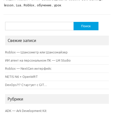
lesson
,
Lua
,
Roblox
,
обучение
,
урок
Найти:
Свежие записи
Roblox — Шансометр или Шансомайзер
ИИ агент на персональном ПК — LM Studio
Roblox — NextGen интерфейс
NETIS N6 + OpenWRT
DevOps?!? Стартует с GIT…
Рубрики
ADK — Ark Development Kit