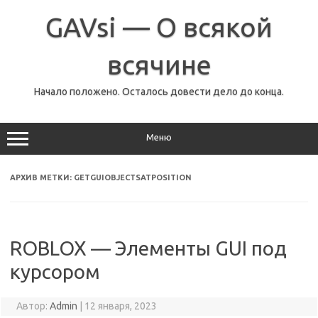
Перейти
к
GAVsi — О всякой
содержимому
всячине
Начало положено. Осталось довести дело до конца.
Меню
АРХИВ МЕТКИ:
GETGUIOBJECTSATPOSITION
ROBLOX — Элементы GUI под
курсором
Автор:
Admin
|
12 января, 2023