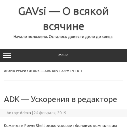
Перейти
к
GAVsi — О всякой
содержимому
всячине
Начало положено. Осталось довести дело до конца.
Меню
АРХИВ РУБРИКИ:
ADK — ARK DEVELOPMENT KIT
ADK — Ускорения в редакторе
Автор:
Admin
|
24 февраля, 2019
Команда в PowerShell резко ускоряет фоновую компиляцию