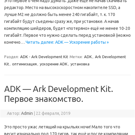
Это первое о чём надо думать. Даже ещё не начав скачивать
редактор. Место на высокоскоростном накопителе SSD, а
лучше M2 не должно быть менее 240 гигабайт, т. к. 170
гигабайт будут съедены сразу же, при установке. А начав
компиляцию шейдеров, будет «потеряно» ещё не менее 10-20
гигабайт. Первое что нужно сделать перед установкой (можно
конечно…
Читать далее: ADK — Ускорение работы »
Раздел:
ADK - Ark Development Kit
Метки:
ADK
,
Ark Development
Kit
,
оптимизация
,
ускорение ADK
,
установка
ADK — Ark Development Kit.
Первое знакомство.
Автор:
Admin
|
22 февраля, 2019
Это просто ужас летящий на крыльях ночи! Мало того что
весит изначально под 170 гигов, так ещё и после компиляции