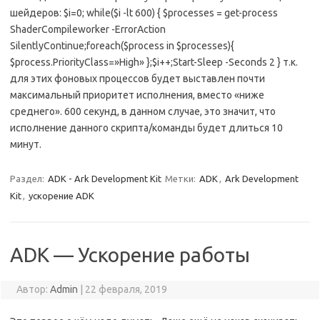
шейдеров: $i=0; while($i -lt 600) { $processes = get-process
ShaderCompileworker -ErrorAction
SilentlyContinue;foreach($process in $processes){
$process.PriorityClass=»High» };$i++;Start-Sleep -Seconds 2 } т.к.
для этих фоновых процессов будет выставлен почти
максимальный приоритет исполнения, вместо «ниже
среднего». 600 секунд, в данном случае, это значит, что
исполнение данного скрипта/команды будет длиться 10
минут.
Раздел:
ADK - Ark Development Kit
Метки:
ADK
,
Ark Development
Kit
,
ускорение ADK
ADK — Ускорение работы
Автор:
Admin
|
22 февраля, 2019