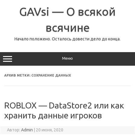
Перейти
к
GAVsi — О всякой
содержимому
всячине
Начало положено. Осталось довести дело до конца.
Меню
АРХИВ МЕТКИ:
СОХРАНЕНИЕ ДАННЫХ
ROBLOX — DataStore2 или как
хранить данные игроков
Автор:
Admin
|
20 июня, 2020