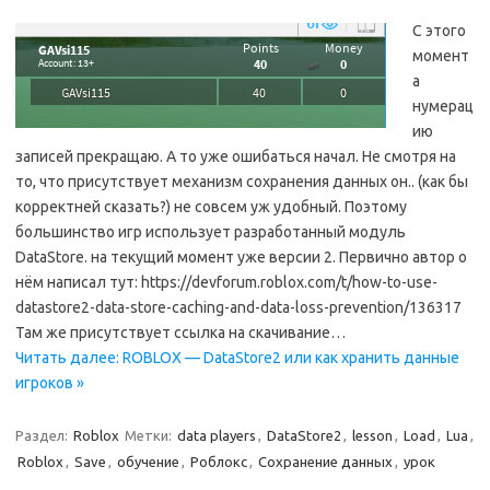
С этого
момент
а
нумерац
ию
записей прекращаю. А то уже ошибаться начал. Не смотря на
то, что присутствует механизм сохранения данных он.. (как бы
корректней сказать?) не совсем уж удобный. Поэтому
большинство игр использует разработанный модуль
DataStore. на текущий момент уже версии 2. Первично автор о
нём написал тут: https://devforum.roblox.com/t/how-to-use-
datastore2-data-store-caching-and-data-loss-prevention/136317
Там же присутствует ссылка на скачивание…
Читать далее: ROBLOX — DataStore2 или как хранить данные
игроков »
Раздел:
Roblox
Метки:
data players
,
DataStore2
,
lesson
,
Load
,
Lua
,
Roblox
,
Save
,
обучение
,
Роблокс
,
Сохранение данных
,
урок