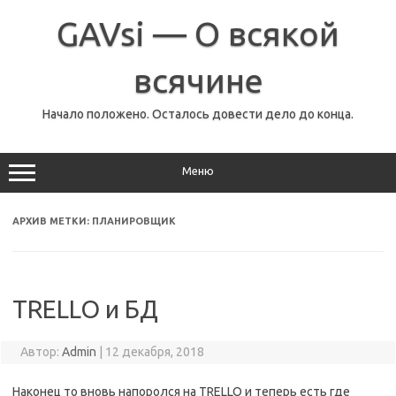
Перейти
к
GAVsi — О всякой
содержимому
всячине
Начало положено. Осталось довести дело до конца.
Меню
АРХИВ МЕТКИ:
ПЛАНИРОВЩИК
TRELLO и БД
Автор:
Admin
|
12 декабря, 2018
Наконец то вновь напоролся на TRELLO и теперь есть где