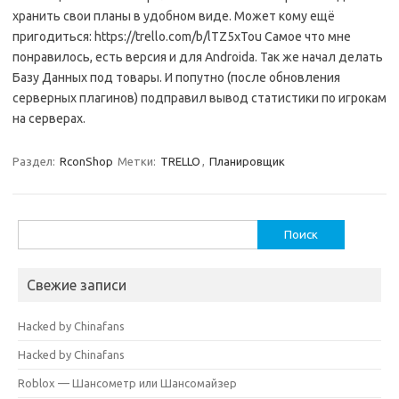
хранить свои планы в удобном виде. Может кому ещё
пригодиться: https://trello.com/b/lTZ5xTou Самое что мне
понравилось, есть версия и для Androida. Так же начал делать
Базу Данных под товары. И попутно (после обновления
серверных плагинов) подправил вывод статистики по игрокам
на серверах.
Раздел:
RconShop
Метки:
TRELLO
,
Планировщик
Найти:
Свежие записи
Hacked by Chinafans
Hacked by Chinafans
Roblox — Шансометр или Шансомайзер