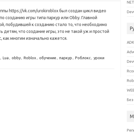
NET
ппы https://vk.com/urokiroblox был создан цикл видео
Dev
по созданию игры типа паркур или Obby. Главной
ой, побудившей к созданию стало то, что необходимо
Р
ь детям, что создание игры, это не такой уж и простой
, как многим изначально кажется.
ADK
Adv
,
Lua
,
obby
,
Roblox
,
обучение
,
паркур
,
Роблокс
,
уроки
Dev
Rco
Rob
WEB
Без
М
Рег