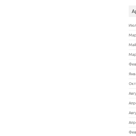
А
Июл
Мар
Май
Мар
Фев
Янв
Окт
Авг
Апр
Авг
Апр
Фев