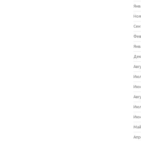
Янв
Ноя
Сен
Фев
Янв
Дек
Авг
Июл
Июн
Авг
Июл
Июн
Май
Апр