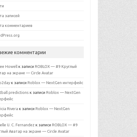
ти
та записей
та комментариев
dPress.org
вежие комментарии
lee Howell
к записи
ROBLOX — #9 Круглый
тар на экране — Circle Avatar
p2day
к записи
Roblox — NextGen интерфейс
ball predictions
к записи
Roblox — NextGen
ерфейс
icia Rivera
к записи
Roblox — NextGen
ерфейс
elle U. C. Fernandez
к записи
ROBLOX — #9
глый Аватар на экране — Circle Avatar