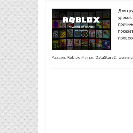
Для гру
уроков 
причин
показат
процесс
Раздел:
Roblox
Метки:
DataStore2
,
learning