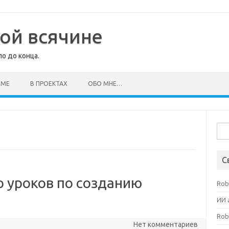
кой всячине
о до конца.
ИМЕ
В ПРОЕКТАХ
ОБО МНЕ…
Най
С
о уроков по созданию
Rob
ИИ 
Rob
Нет комментариев