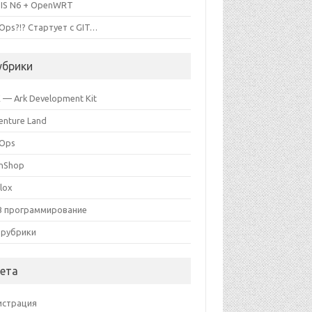
IS N6 + OpenWRT
Ops?!? Стартует с GIT…
убрики
 — Ark Development Kit
enture Land
Ops
nShop
lox
 программирование
 рубрики
ета
истрация