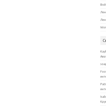
Вой
Лен
Лен
Wor
С
Kay
Ава
soa
Foot
инт
Patr
инт
Isab
Кру