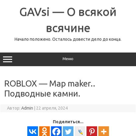
Перейти
к
GAVsi — О всякой
содержимому
всячине
Начало положено. Осталось довести дело до конца.
Меню
ROBLOX — Map maker..
Подводные камни.
Автор:
Admin
|
22 апреля, 2024
Поделиться...