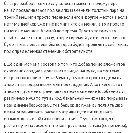
быстро разберётся что случилось и выяснит почему перс
начал проваливаться под землю (заменили толстый парт на
тонкий меш или просто перенесли его в другое место), а если
нет? Мапмейкер уже и не помнит что он менял, а то и просто
ничего не менял в ближайшее время. Просто потому что
ошибка вылезла не сразу, а через время. Хуже всего если это
будет плавающая ошибка которая будет проявлять себя лишь
при определённом стечении обстоятельств.
Ещё один момент состоит в том, что добавление элементов
окружения создаёт дополнительную нагрузку на систему
встроенного поиска пути. Зачастую можно просто сделать
элементы прозрачными для прохождения. А вот когда этот
элемент должен ограничивать передвижение (особенно для
различных NPC) то тут выход банальный — их надо покрывать
невидимым барьером. Этот барьер должен выполнять две
вещи: ограничивать расчёт матрицы пути и/или давать
возможность взойти на препятствие. С учётом того, что
расчёт пути происходит по контрольным точкам (сетке мира),
то наличие тонкого объекта, через который нельзя пройти,