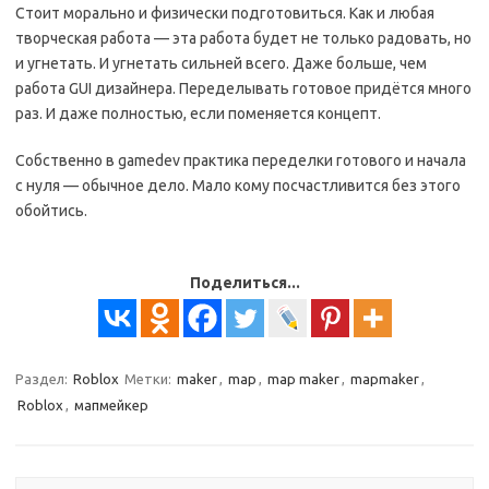
Стоит морально и физически подготовиться. Как и любая
творческая работа — эта работа будет не только радовать, но
и угнетать. И угнетать сильней всего. Даже больше, чем
работа GUI дизайнера. Переделывать готовое придётся много
раз. И даже полностью, если поменяется концепт.
Собственно в gamedev практика переделки готового и начала
с нуля — обычное дело. Мало кому посчастливится без этого
обойтись.
Поделиться...
Раздел:
Roblox
Метки:
maker
,
map
,
map maker
,
mapmaker
,
Roblox
,
мапмейкер