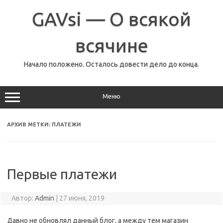
Перейти
к
GAVsi — О всякой
содержимому
всячине
Начало положено. Осталось довести дело до конца.
Меню
АРХИВ МЕТКИ:
ПЛАТЕЖИ
Первые платежи
Автор:
Admin
|
27 июня, 2019
Давно не обновлял данный блог, а между тем магазин